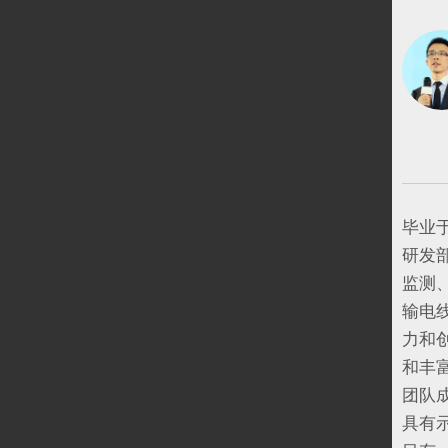
毕业
研发
监测
输电
力和
和丰
团队
具有