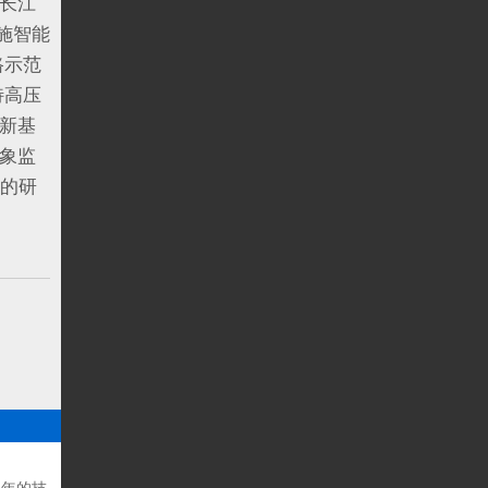
长江
施智能
路示范
特高压
新基
气象监
目的研