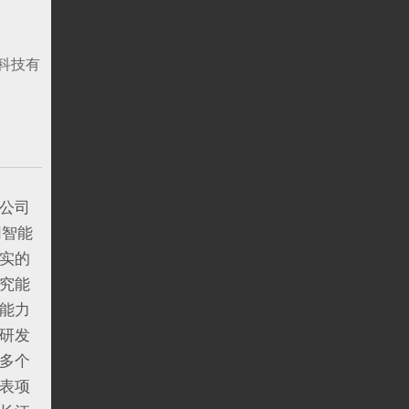
科技有
公司
网智能
实的
究能
能力
研发
多个
表项