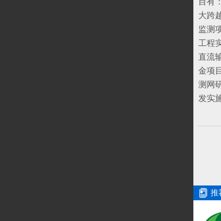
目有
大跨
监测
工程
直流
金项
测网
发实
推